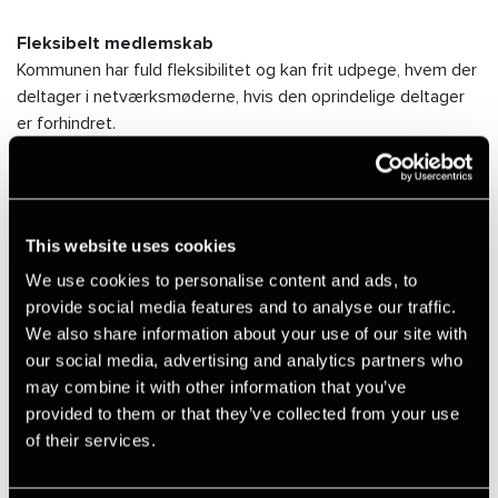
Fleksibelt medlemskab
Kommunen har fuld fleksibilitet og kan frit udpege, hvem der
deltager i netværksmøderne, hvis den oprindelige deltager
er forhindret.
Målgruppe
MomsForum henvender sig til økonomi og
regnskabsmedarbejdere, konsulenter samt andre
This website uses cookies
fagpersoner i kommunerne, der arbejder med moms,
We use cookies to personalise content and ads, to
afgifter, bogføring, budget eller relaterede opgaver hertil.
provide social media features and to analyse our traffic.
We also share information about your use of our site with
Tilmelding
our social media, advertising and analytics partners who
Udfyld formularen nedenfor for at tilmelde dig MomsForum.
may combine it with other information that you’ve
Efter registrering får kommunen adgang til platformen og
provided to them or that they’ve collected from your use
modtager invitationer til kommende netværksmøder.
of their services.
Pris for ét års medlemskab: 4.250 kr.